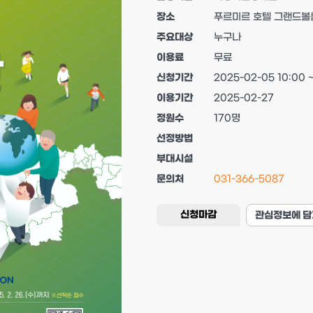
장소
푸르미르 호텔 그랜드볼룸
주요대상
누구나
이용료
무료
신청기간
2025-02-05 10:00 ~
이용기간
2025-02-27
정원수
170명
선정방법
부대시설
문의처
031-366-5087
신청마감
관심정보에 담