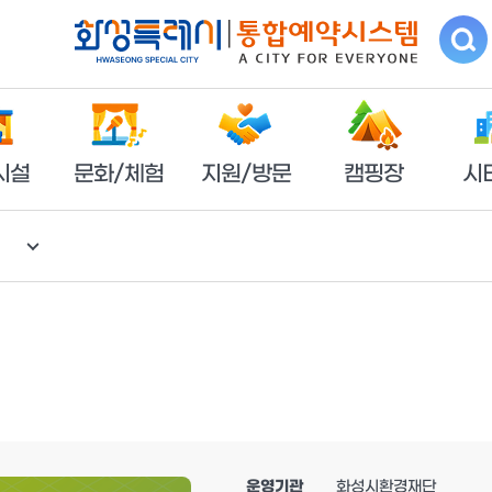
시설
문화/체험
지원/방문
캠핑장
시
운영기관
화성시환경재단