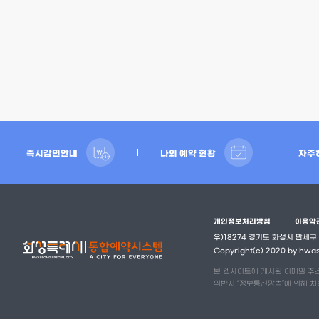
즉시감면안내
나의 예약 현황
자주
개인정보처리방침
이용약
우)18274 경기도 화성시 만세구
Copyright(c) 2020 by hwase
본 웹사이트에 게시된 이메일 주
위반시 “정보통신망법”에 의해 