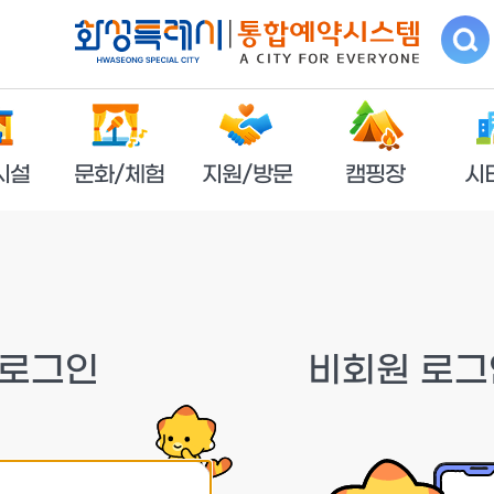
시설
문화/체험
지원/방문
캠핑장
시
 로그인
비회원 로그