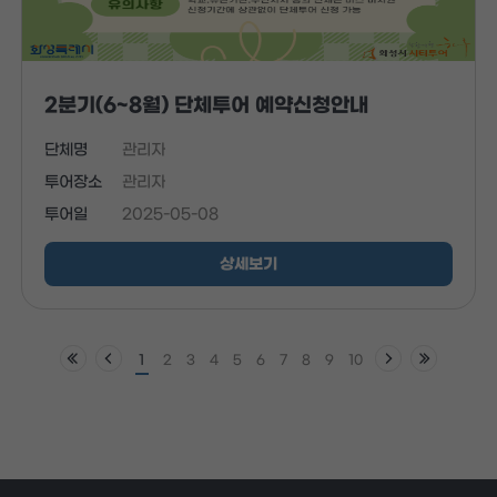
2분기(6~8월) 단체투어 예약신청안내
단체명
관리자
투어장소
관리자
투어일
2025-05-08
상세보기
1
2
3
4
5
6
7
8
9
10