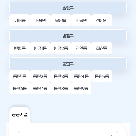
효행구
기배동
매송면
봉담읍
비봉면
정남면
병점구
반월동
병점1동
병점2동
진안동
화산동
동탄구
동탄1동
동탄2동
동탄3동
동탄4동
동탄5동
동탄6동
동탄7동
동탄8동
동탄9동
공공시설