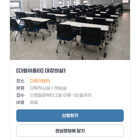
[다원이음터] 대강의실1
장소
다원이음터
분류
다목적시설 > 학습실
접수
신청일로부터 2일 이후~30일까지
비용
유료
신청하기
관심정보에 담기