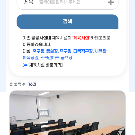
제목
검색
기존 공공시설내 체육시설이
'체육시설'
카테고리로
이동하였습니다.
대상:
축구장, 풋살장, 족구장, 다목적구장, 체육관,
체육공원, 스크린파크 골프장
[
➡️
체육시설 바로가기]
총 항목 수 :
16
건