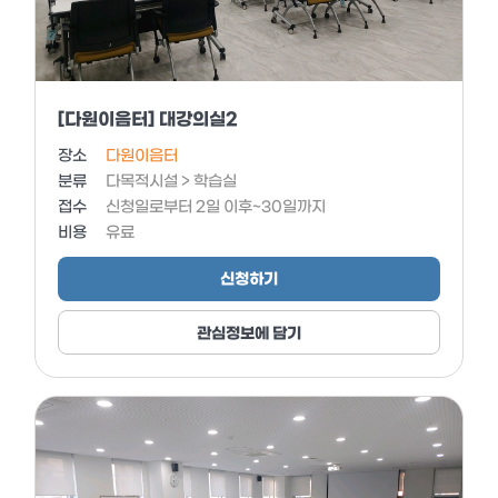
[다원이음터] 대강의실2
장소
다원이음터
분류
다목적시설 > 학습실
접수
신청일로부터 2일 이후~30일까지
비용
유료
신청하기
관심정보에 담기