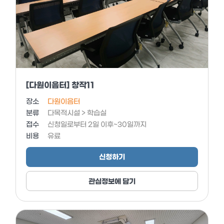
[다원이음터] 창작11
장소
다원이음터
분류
다목적시설 > 학습실
접수
신청일로부터 2일 이후~30일까지
비용
유료
신청하기
관심정보에 담기