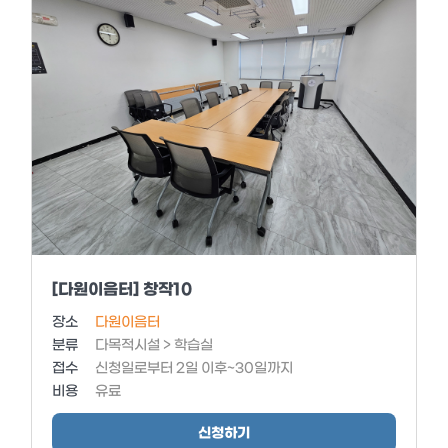
[다원이음터] 창작10
장소
다원이음터
분류
다목적시설 > 학습실
접수
신청일로부터 2일 이후~30일까지
비용
유료
신청하기