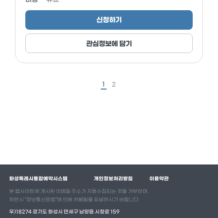
신청하기
관심정보에 담기
1
2
화성특례시통합예약시스템
개인정보처리방침
이용약관
본 웹사이트에 게시된 이메일 주소가 자동수집되는 것을 거부하며,
위반시 “정보통신망법”에 의해 처벌됨을 유념하시기 바랍니다.
우)18274 경기도 화성시 만세구 남양읍 시청로 159