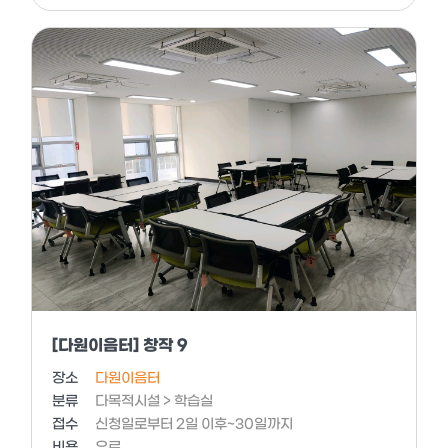
[다원이음터] 창작 9
장소
다원이음터
분류
다목적시설 > 학습실
접수
신청일로부터 2일 이후~30일까지
비용
유료