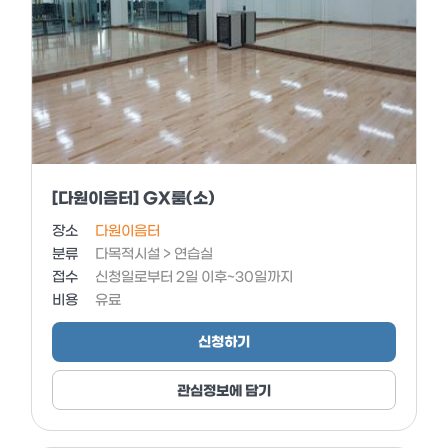
[다원이음터] GX룸(소)
장소
다원이음터
분류
다목적시설 > 연습실
접수
신청일로부터 2일 이후~30일까지
비용
유료
신청하기
관심정보에 담기