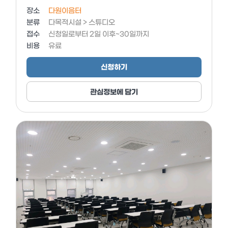
장소
다원이음터
분류
다목적시설 > 스튜디오
접수
신청일로부터 2일 이후~30일까지
비용
유료
신청하기
관심정보에 담기