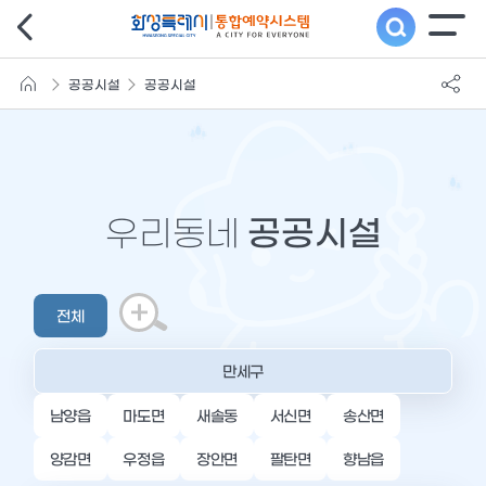
공공시설
공공시설
우리동네
공공시설
전체
만세구
남양읍
마도면
새솔동
서신면
송산면
양감면
우정읍
장안면
팔탄면
향남읍