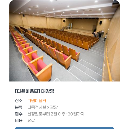
[다원이음터] 대강당
장소
다원이음터
분류
다목적시설 > 강당
접수
신청일로부터 2일 이후~30일까지
비용
유료