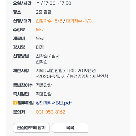
요일/시간
수 / 17:00 ~ 17:50
장소
2층 강당
신청/대기
신청자수 :
8
/
8
/
대기자수 :
1
/
3
수강료
무료
재료비
무료
강사명
미정
선정방법
선착순 / 심사
선착순
제한사항
지역 : 제한안함 / 나이 : 2019년생
~2020년생까지 / 농업경영체 : 제한안함
동반참여수
적용안함
즉시감면
적용안함
첨부파일
강의계획서B반.pdf
문의처
031-353-8162
관심정보에 담기
목록