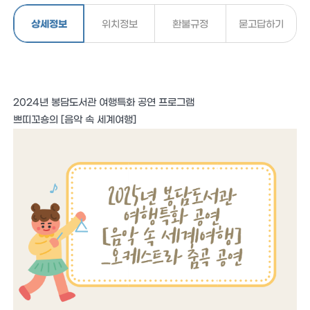
상세정보
위치정보
환불규정
묻고답하기
2024년 봉담도서관 여행특화 공연 프로그램
쁘띠꼬숑의 [음악 속 세계여행]