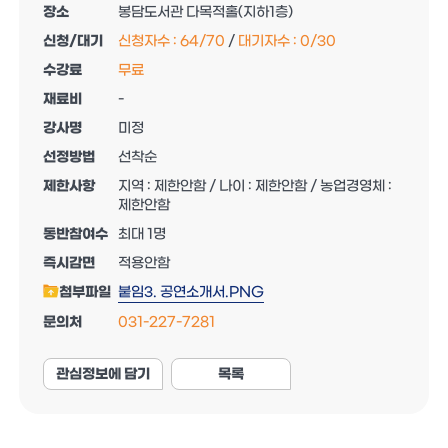
장소
봉담도서관 다목적홀(지하1층)
신청/대기
신청자수 :
64
/
70
/
대기자수 :
0
/
30
수강료
무료
재료비
-
강사명
미정
선정방법
선착순
제한사항
지역 : 제한안함 / 나이 : 제한안함 / 농업경영체 :
제한안함
동반참여수
최대 1명
즉시감면
적용안함
첨부파일
붙임3. 공연소개서.PNG
문의처
031-227-7281
관심정보에 담기
목록