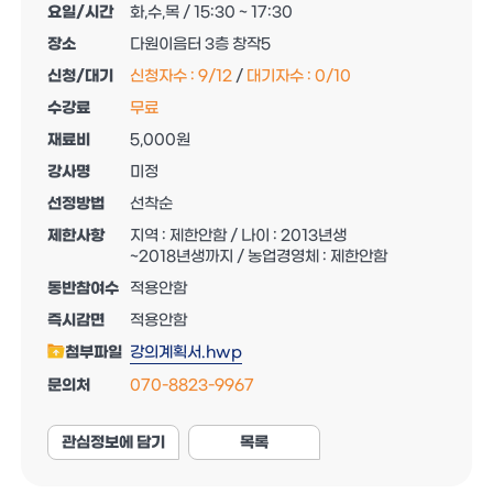
요일/시간
화,수,목 / 15:30 ~ 17:30
장소
다원이음터 3층 창작5
신청/대기
신청자수 :
9
/
12
/
대기자수 :
0
/
10
수강료
무료
재료비
5,000원
강사명
미정
선정방법
선착순
제한사항
지역 : 제한안함 / 나이 : 2013년생
~2018년생까지 / 농업경영체 : 제한안함
동반참여수
적용안함
즉시감면
적용안함
첨부파일
강의계획서.hwp
문의처
070-8823-9967
관심정보에 담기
목록