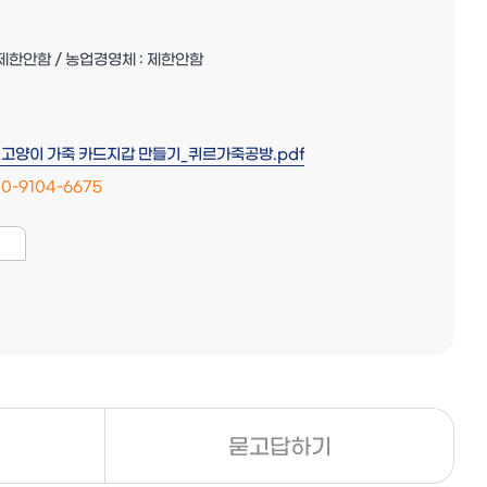
: 제한안함 / 농업경영체 : 제한안함
날 고양이 가죽 카드지갑 만들기_퀴르가죽공방.pdf
10-9104-6675
묻고답하기