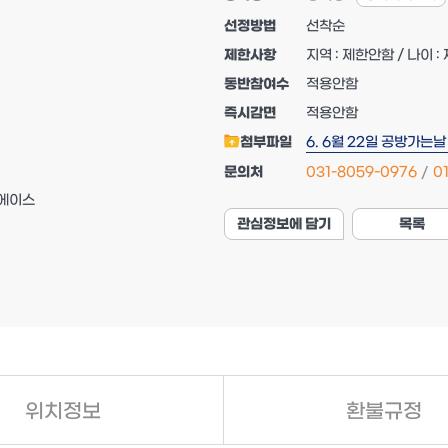
선정방법
선착순
제한사항
지역 : 제한안함 / 나이 
동반참여수
적용안함
즉시감면
적용안함
첨부파일
6. 6월 22일 공방가는
문의처
031-8059-0976
0
럴에이스
관심정보에 담기
목록
위치정보
환불규정