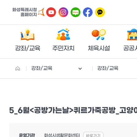
강좌/교육
주민자치
체육시설
공공
강좌/교육
강좌/교육
5_6월<공방가는날>퀴르가죽공방_고양이
운영기관
화성시생활문화센터
바로가기