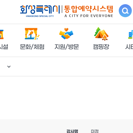
시설
문화/체험
지원/방문
캠핑장
시
강사명
미정